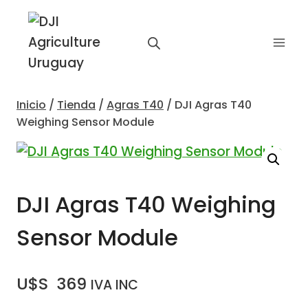
Saltar
al
contenido
Inicio
/
Tienda
/
Agras T40
/
DJI Agras T40
Weighing Sensor Module
DJI Agras T40 Weighing
Sensor Module
U$S
369
IVA INC