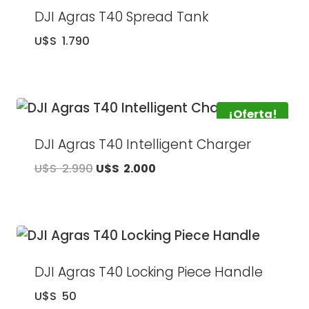
DJI Agras T40 Spread Tank
U$S
1.790
¡Oferta!
DJI Agras T40 Intelligent Charger
El
El
U$S
2.990
U$S
2.000
precio
precio
original
actual
era:
es:
U$S
U$S
2.990.
2.000.
DJI Agras T40 Locking Piece Handle
U$S
50