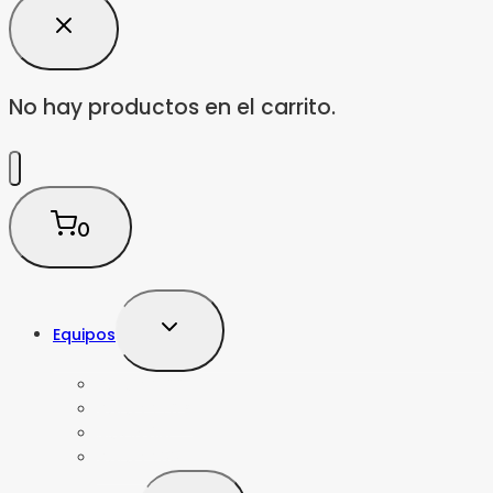
No hay productos en el carrito.
0
Alternar
Equipos
menú
hijo
Agras T100
Agras T70 P
Mavic 3M
Agras T55