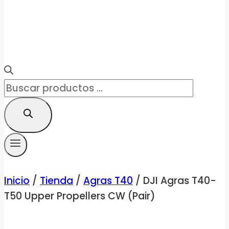
Búsqueda
de
productos
Inicio
/
Tienda
/
Agras T40
/
DJI Agras T40-
T50 Upper Propellers CW (Pair)