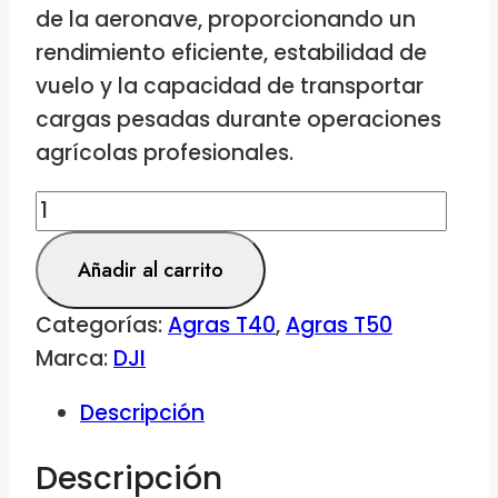
de la aeronave, proporcionando un
rendimiento eficiente, estabilidad de
vuelo y la capacidad de transportar
cargas pesadas durante operaciones
agrícolas profesionales.
DJI
Agras
Añadir al carrito
T40-
T50
Categorías:
Agras T40
,
Agras T50
Upper
Marca:
DJI
Propellers
CW
Descripción
(Pair)
Descripción
cantidad