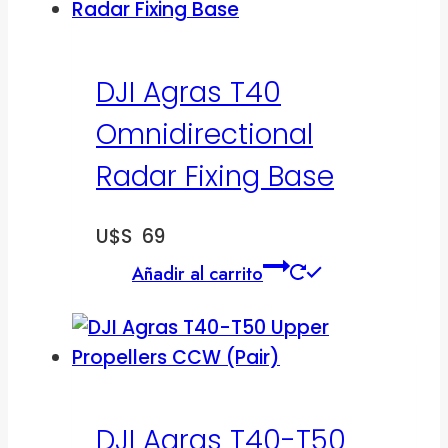
DJI Agras T40
Omnidirectional
Radar Fixing Base
U$S
69
Añadir al carrito
DJI Agras T40-T50